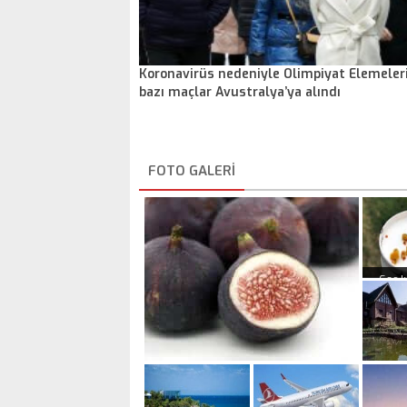
Koronavirüs nedeniyle Olimpiyat Elemeleri
bazı maçlar Avustralya’ya alındı
FOTO GALERI
Geç k
yüksek
şifa d
e
İncirin çok fazla bilinmeyen 7
Türki
önemli faydası
güzel 