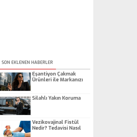
SON EKLENEN HABERLER
Eşantiyon Çakmak
Ürünleri ile Markanızı
Günlük Hayatta Öne
Çıkarın
Silahlı Yakın Koruma
Vezikovajinal Fistül
Nedir? Tedavisi Nasıl
Olur?