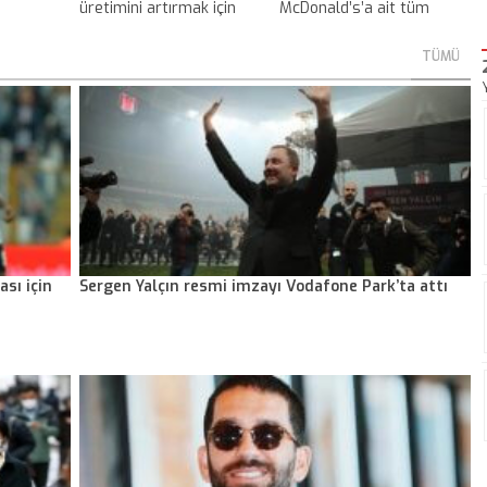
üretimini artırmak için
McDonald’s’a ait tüm
etanol karıştırma
haklarını sattı
zorunluluğu askıya alındı
TÜMÜ
sı için
Sergen Yalçın resmi imzayı Vodafone Park’ta attı