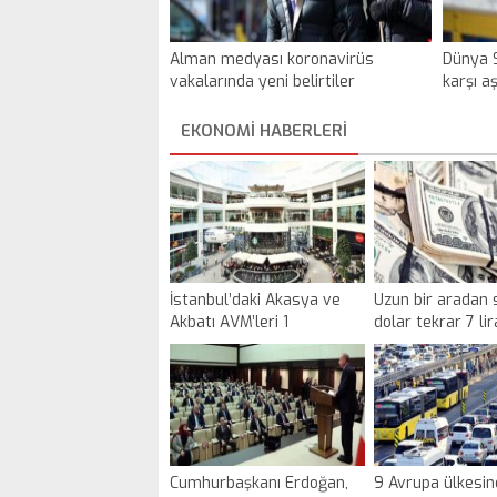
Alman medyası koronavirüs
Dünya S
vakalarında yeni belirtiler
karşı aş
keşfedildiğini duyurdu
EKONOMI HABERLERİ
İstanbul’daki Akasya ve
Uzun bir aradan 
Akbatı AVM’leri 1
dolar tekrar 7 lir
Haziran’da açılacak
üstüne çıktı
Cumhurbaşkanı Erdoğan,
9 Avrupa ülkesin