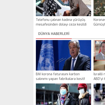
Telefonu çalınan kadına yürüyüş
Koronav
mesafesinden dolayı ceza kesildi
Gümüşha
vaka g
DÜNYA HABERLERİ
BM korona faturasını karbon
İsrailli
salınımı yapan fabrikalara kesti!
ABD’yi 