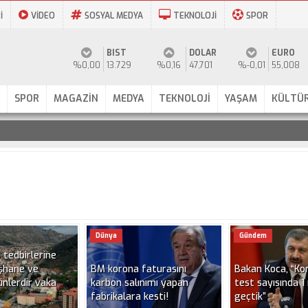
İ
VİDEO
SOSYAL MEDYA
TEKNOLOJİ
SPOR
BIST
DOLAR
EURO
%0,00
13.729
%0,16
47,701
%-0,01
55,008
SPOR
MAGAZİN
MEDYA
TEKNOLOJİ
YAŞAM
KÜLTÜR
Dünya
Gündem
 tedbirlerine
şhane ve
BM korona faturasını
Bakan Koca, “Ko
ünlerdir vaka
karbon salınımı yapan
test sayısında 1
r
fabrikalara kesti!
geçtik”