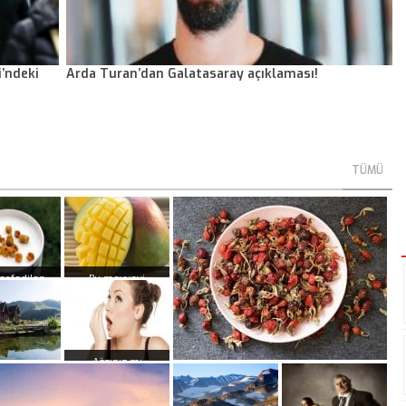
’ndeki
Arda Turan’dan Galatasaray açıklaması!
TÜMÜ
eşfedilen
Bu meyveyi
 proteinli
yediğinizde cinsel
eposu: Arı
ilişki gücünüz
kmeği
artıyor!
Ağzınız mı
Kuşburnu çayının bilinmeyen
kokuyor? İşte ağız
ye’nin en
kokusu gidermenin
faydaları
10 dağ evi
10 yolu