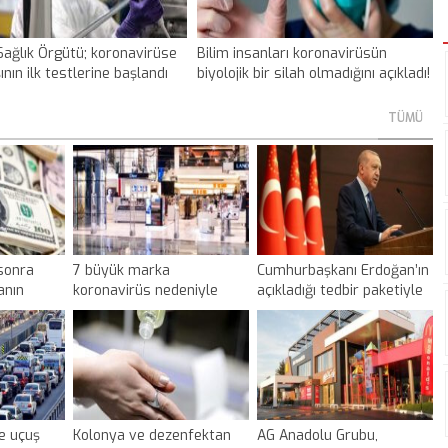
ağlık Örgütü; koronavirüse
Bilim insanları koronavirüsün
ının ilk testlerine başlandı
biyolojik bir silah olmadığını açıkladı!
TÜMÜ
sonra
7 büyük marka
Cumhurbaşkanı Erdoğan’ın
anın
koronavirüs nedeniyle
açıkladığı tedbir paketiyle
mağazalarını açmama
ilgili ekonomi dünyasından
kararı aldı
ilk yorumlar geldi
e uçuş
Kolonya ve dezenfektan
AG Anadolu Grubu,