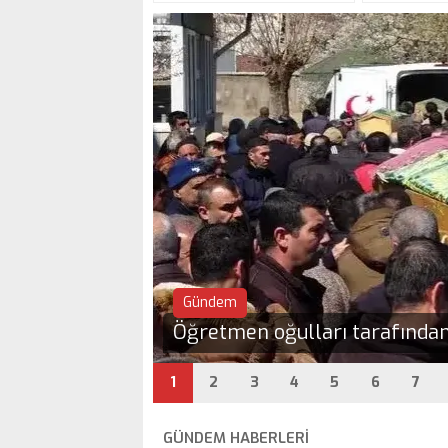
Gündem
Öğretmen oğulları tarafından 6
1
2
3
4
5
6
7
GÜNDEM HABERLERİ