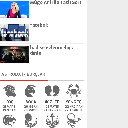
Müge Anlı ile Tatlı Sert
facebok
hadise evlenmeliyiz
dinle
ASTROLOJİ - BURÇLAR
KOÇ
BOĞA
İKİZLER
YENGEÇ
21 MART
20 NİSAN
21 MAYIS
22 HAZİRAN
19 NİSAN
20 MAYIS
21 HAZİRAN
22 TEMMUZ