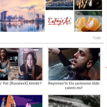
Tristan da Cunha
Erkeklerin
adasına yılda
sakladıkları 3
sadece 1 kere gemi
önemli sır
geliyor!
rk vatandaşlarından vize
Logolardaki gizli
Mandalinanın
TÜMÜ
temeyen 100 ülke – 2018
anlamlar
faydaları
r Pat (RunalexX) kimdir?
Reynmen’in Ela şarkısının klibi
çalıntı mı?