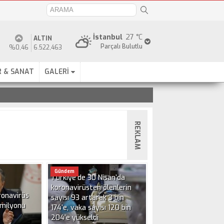
İstanbul
27 °C
ALTIN
Parçalı Bulutlu
%0,46
6.522,463
 & SANAT
GALERİ
REKLAM
Gündem
Türkiye’de 30 Nisan’da
koronavirüsten ölenlerin
ronavirüs
sayısı 93 artarak 3 bin
 milyonu
174’e, vaka sayısı 120 bin
204’e yükseldi