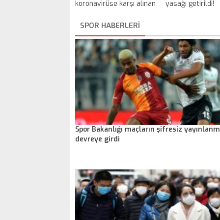
koronavirüse karşı alınan
yasağı getirildi!
21 tedbiri açıkladı
SPOR HABERLERİ
Spor Bakanlığı maçların şifresiz yayınlanma
devreye girdi