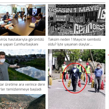
irüs hastalarıyla görüntülü
Taksim neden 1 Mayıs’ın sembolü
e yapan Cumhurbaşkanı
oldu? İşte yaşanan olaylar…
 müjdeyi verdi
lar üretime ara verince dere
rler temizlenmeye başladı