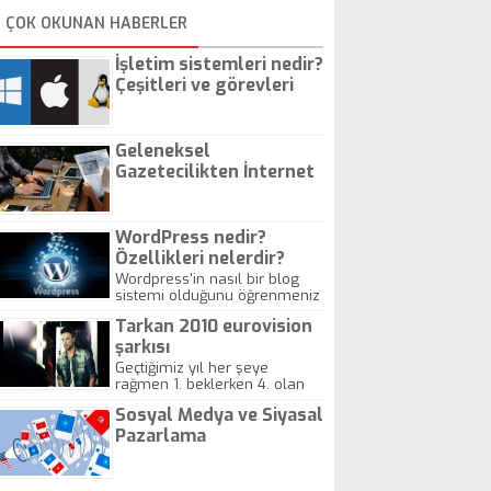
ÇOK OKUNAN HABERLER
İşletim sistemleri nedir?
Çeşitleri ve görevleri
nelerdir?
Geleneksel
Gazetecilikten İnternet
Gazeteciliğine!
WordPress nedir?
Özellikleri nelerdir?
Wordpress'in nasıl bir blog
sistemi olduğunu öğrenmeniz
için hazırlanmış bir yazıdır.
Tarkan 2010 eurovision
şarkısı
Geçtiğimiz yıl her şeye
rağmen 1. beklerken 4. olan
hadiseli Türkiye, sadece vücut
Sosyal Medya ve Siyasal
gösterisinin bu yarışmada
önemli olmadığını anlamıştır.
Pazarlama
Bu yıl Megastar Tarkan
geliyor, sahneye!