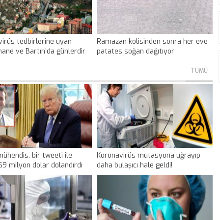
irüs tedbirlerine uyan
Ramazan kolisinden sonra her eve
ne ve Bartın’da günlerdir
patates soğan dağıtıyor
örülmüyor
TÜMÜ
 mühendis, bir tweeti ile
Koronavirüs mutasyona uğrayıp
69 milyon dolar dolandırdı
daha bulaşıcı hale geldi!