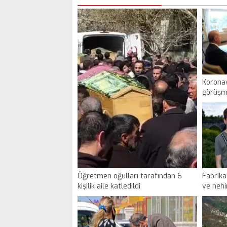
Koronav
görüşm
Erdoğan
Öğretmen oğulları tarafından 6
Fabrika
kişilik aile katledildi
ve nehi