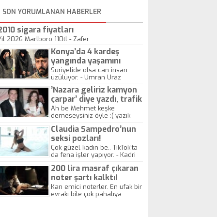
SON YORUMLANAN HABERLER
2010 sigara fiyatları
Yıl 2026 Marlboro 110tl - Zafer
Konya’da 4 kardeş
yangında yaşamını
yitirdi
Suriyelide olsa can insan
üzülüyor. - Umran Uraz
’Nazara geliriz kamyon
çarpar’ diye yazdı, trafik
kazasında öldü!
Ah be Mehmet keşke
demeseysiniz öyle :( yazık
canlara.... - Abdullah Kadir
Claudia Sampedro’nun
seksi pozları!
Çok güzel kadın be.. TikTok'ta
da fena işler yapıyor. - Kadri
Beylik
200 lira masraf çıkaran
noter şartı kalktı!
Kan emici noterler. En ufak bir
evrakı bile çok pahalıya
yapıyorlar. Allah ellerine
düşürmesin. Çok paranızı
kaptırıyorsunuz. - Kayhan