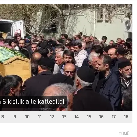
 kişilik aile katledildi
8
9
10
11
12
13
14
15
16
17
18
TÜMÜ