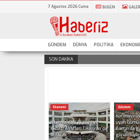
7 Ağustos 2026 Cuma
BUGÜN
GALER
GÜNDEM
DÜNYA
POLİTİKA
EKONOMİ
SON DAKİKA
.
Ekonomi
Gündem
Koronavirüs
İstanbul’daki Akasya ve
uyan Gümü
Akbatı AVM’leri 1 Haziran’da
Bartın’da g
açılacak
görülmüyo