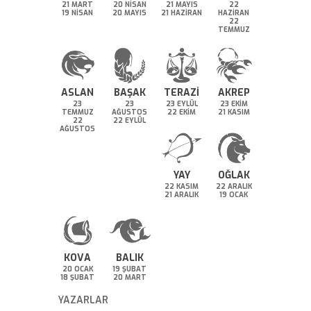
21 MART
20 NİSAN
21 MAYIS
22
19 NİSAN
20 MAYIS
21 HAZİRAN
HAZİRAN
22
TEMMUZ
ASLAN
BAŞAK
TERAZİ
AKREP
23
23
23 EYLÜL
23 EKİM
TEMMUZ
AĞUSTOS
22 EKİM
21 KASIM
22
22 EYLÜL
AĞUSTOS
YAY
OĞLAK
22 KASIM
22 ARALIK
21 ARALIK
19 OCAK
KOVA
BALIK
20 OCAK
19 ŞUBAT
18 ŞUBAT
20 MART
YAZARLAR