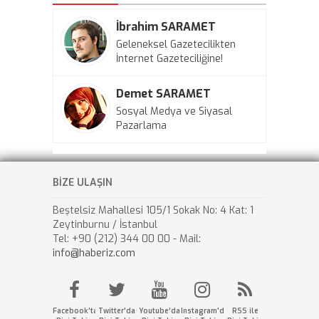
İbrahim SARAMET
Geleneksel Gazetecilikten
İnternet Gazeteciliğine!
Demet SARAMET
Sosyal Medya ve Siyasal
Pazarlama
BİZE ULAŞIN
Beştelsiz Mahallesi 105/1 Sokak No: 4 Kat: 1
Zeytinburnu / İstanbul
Tel: +90 (212) 344 00 00 - Mail:
info@haberiz.com
Facebook'ta
Twitter'da
Youtube'da
Instagram'da
RSS ile