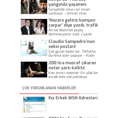
yangında yaşamını
yitirdi
Suriyelide olsa can insan
üzülüyor. - Umran Uraz
’Nazara geliriz kamyon
çarpar’ diye yazdı, trafik
kazasında öldü!
Ah be Mehmet keşke
demeseysiniz öyle :( yazık
canlara.... - Abdullah Kadir
Claudia Sampedro’nun
seksi pozları!
Çok güzel kadın be.. TikTok'ta
da fena işler yapıyor. - Kadri
Beylik
200 lira masraf çıkaran
noter şartı kalktı!
Kan emici noterler. En ufak bir
evrakı bile çok pahalıya
yapıyorlar. Allah ellerine
düşürmesin. Çok paranızı
ÇOK YORUMLANAN HABERLER
kaptırıyorsunuz. - Kayhan
Gezenti
Kız Erkek MSN Adresleri