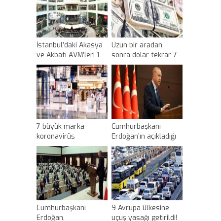
İstanbul’daki Akasya
Uzun bir aradan
ve Akbatı AVM’leri 1
sonra dolar tekrar 7
Haziran’da açılacak
liranın üstüne çıktı
7 büyük marka
Cumhurbaşkanı
koronavirüs
Erdoğan’ın açıkladığı
nedeniyle
tedbir paketiyle ilgili
mağazalarını
ekonomi dünyasından
açmama kararı aldı
ilk yorumlar geldi
Cumhurbaşkanı
9 Avrupa ülkesine
Erdoğan,
uçuş yasağı getirildi!