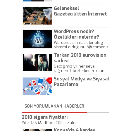
Geleneksel
Gazetecilikten İnternet
Gazeteciliğine!
WordPress nedir?
Özellikleri nelerdir?
Wordpress'in nasıl bir blog
sistemi olduğunu öğrenmeniz
için hazırlanmış bir yazıdır.
Tarkan 2010 eurovision
şarkısı
Geçtiğimiz yıl her şeye
rağmen 1. beklerken 4. olan
hadiseli Türkiye, sadece vücut
Sosyal Medya ve Siyasal
gösterisinin bu yarışmada
önemli olmadığını anlamıştır.
Pazarlama
Bu yıl Megastar Tarkan
geliyor, sahneye!
SON YORUMLANAN HABERLER
2010 sigara fiyatları
Yıl 2026 Marlboro 110tl - Zafer
Konya’da 4 kardeş