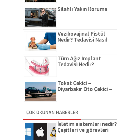
Çıkarın
Silahlı Yakın Koruma
Vezikovajinal Fistül
Nedir? Tedavisi Nasıl
Olur?
Tüm Ağız İmplant
Tedavisi Nedir?
Tokat Çekici –
Diyarbakır Oto Çekici –
İstanbul Oto Çekici
ÇOK OKUNAN HABERLER
İşletim sistemleri nedir?
Çeşitleri ve görevleri
nelerdir?