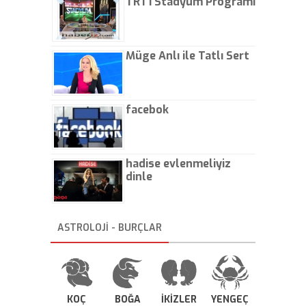
TRT1 Stadyum Programı
Müge Anlı ile Tatlı Sert
facebok
hadise evlenmeliyiz
dinle
ASTROLOJİ - BURÇLAR
KOÇ
BOĞA
İKİZLER
YENGEÇ