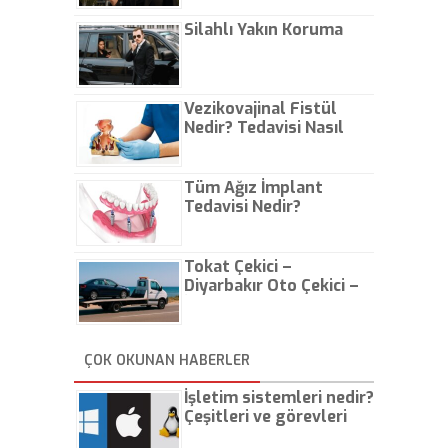
Çıkarın
Silahlı Yakın Koruma
Vezikovajinal Fistül
Nedir? Tedavisi Nasıl
Olur?
Tüm Ağız İmplant
Tedavisi Nedir?
Tokat Çekici –
Diyarbakır Oto Çekici –
İstanbul Oto Çekici
ÇOK OKUNAN HABERLER
İşletim sistemleri nedir?
Çeşitleri ve görevleri
nelerdir?