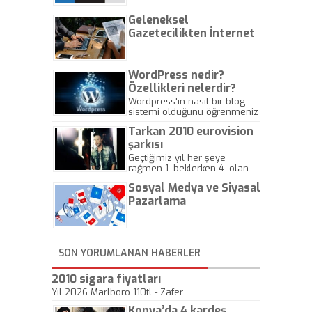
Geleneksel
Gazetecilikten İnternet
Gazeteciliğine!
WordPress nedir?
Özellikleri nelerdir?
Wordpress'in nasıl bir blog
sistemi olduğunu öğrenmeniz
için hazırlanmış bir yazıdır.
Tarkan 2010 eurovision
şarkısı
Geçtiğimiz yıl her şeye
rağmen 1. beklerken 4. olan
hadiseli Türkiye, sadece vücut
Sosyal Medya ve Siyasal
gösterisinin bu yarışmada
önemli olmadığını anlamıştır.
Pazarlama
Bu yıl Megastar Tarkan
geliyor, sahneye!
SON YORUMLANAN HABERLER
2010 sigara fiyatları
Yıl 2026 Marlboro 110tl - Zafer
Konya’da 4 kardeş