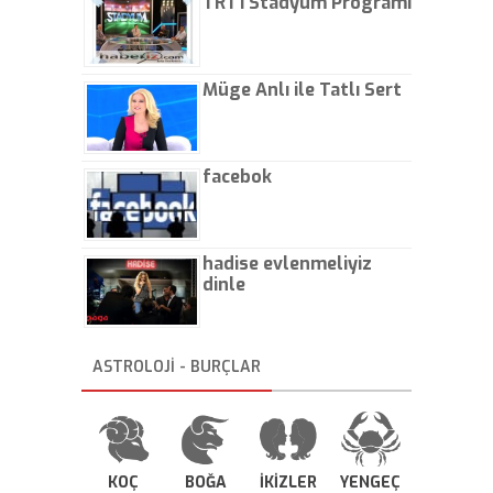
TRT1 Stadyum Programı
Müge Anlı ile Tatlı Sert
facebok
hadise evlenmeliyiz
dinle
ASTROLOJİ - BURÇLAR
KOÇ
BOĞA
İKİZLER
YENGEÇ