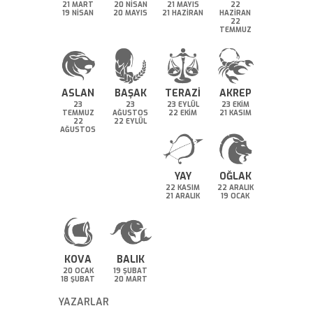
21 MART
20 NİSAN
21 MAYIS
22
19 NİSAN
20 MAYIS
21 HAZİRAN
HAZİRAN
22
TEMMUZ
ASLAN
BAŞAK
TERAZİ
AKREP
23
23
23 EYLÜL
23 EKİM
TEMMUZ
AĞUSTOS
22 EKİM
21 KASIM
22
22 EYLÜL
AĞUSTOS
YAY
OĞLAK
22 KASIM
22 ARALIK
21 ARALIK
19 OCAK
KOVA
BALIK
20 OCAK
19 ŞUBAT
18 ŞUBAT
20 MART
YAZARLAR