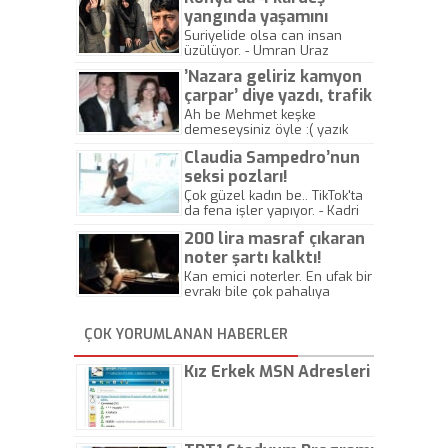
yangında yaşamını
yitirdi
Suriyelide olsa can insan
üzülüyor. - Umran Uraz
’Nazara geliriz kamyon
çarpar’ diye yazdı, trafik
kazasında öldü!
Ah be Mehmet keşke
demeseysiniz öyle :( yazık
canlara.... - Abdullah Kadir
Claudia Sampedro’nun
seksi pozları!
Çok güzel kadın be.. TikTok'ta
da fena işler yapıyor. - Kadri
Beylik
200 lira masraf çıkaran
noter şartı kalktı!
Kan emici noterler. En ufak bir
evrakı bile çok pahalıya
yapıyorlar. Allah ellerine
düşürmesin. Çok paranızı
ÇOK YORUMLANAN HABERLER
kaptırıyorsunuz. - Kayhan
Gezenti
Kız Erkek MSN Adresleri