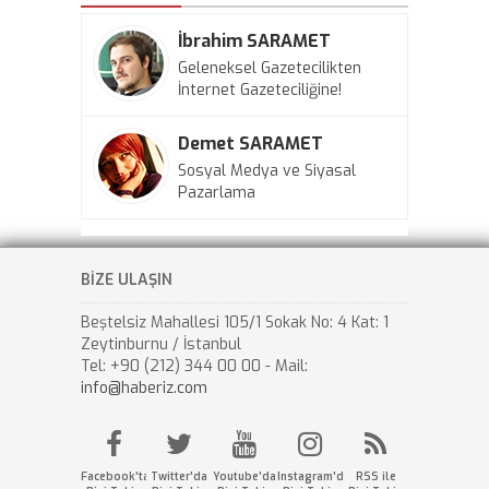
İbrahim SARAMET
Geleneksel Gazetecilikten
İnternet Gazeteciliğine!
Demet SARAMET
Sosyal Medya ve Siyasal
Pazarlama
BİZE ULAŞIN
Beştelsiz Mahallesi 105/1 Sokak No: 4 Kat: 1
Zeytinburnu / İstanbul
Tel: +90 (212) 344 00 00 - Mail:
info@haberiz.com
Facebook'ta
Twitter'da
Youtube'da
Instagram'da
RSS ile