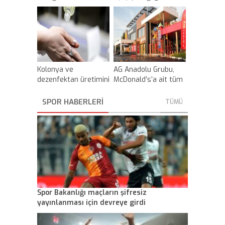
koronavirüse karşı
alınan 21 tedbiri
açıkladı
Kolonya ve
AG Anadolu Grubu,
dezenfektan üretimini
McDonald’s’a ait tüm
artırmak için etanol
haklarını sattı
karıştırma
SPOR HABERLERİ
TÜMÜ
zorunluluğu askıya
alındı
Spor Bakanlığı maçların şifresiz
yayınlanması için devreye girdi