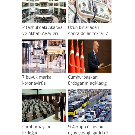
İstanbul’daki Akasya
Uzun bir aradan
ve Akbatı AVM’leri 1
sonra dolar tekrar 7
Haziran’da açılacak
liranın üstüne çıktı
7 büyük marka
Cumhurbaşkanı
koronavirüs
Erdoğan’ın açıkladığı
nedeniyle
tedbir paketiyle ilgili
mağazalarını
ekonomi dünyasından
açmama kararı aldı
ilk yorumlar geldi
Cumhurbaşkanı
9 Avrupa ülkesine
Erdoğan,
uçuş yasağı getirildi!