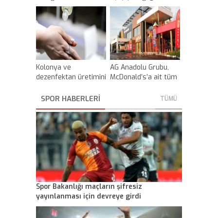
koronavirüse karşı
alınan 21 tedbiri
açıkladı
Kolonya ve
AG Anadolu Grubu,
dezenfektan üretimini
McDonald’s’a ait tüm
artırmak için etanol
haklarını sattı
karıştırma
SPOR HABERLERİ
TÜMÜ
zorunluluğu askıya
alındı
Spor Bakanlığı maçların şifresiz
yayınlanması için devreye girdi