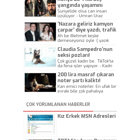
yangında yaşamını
yitirdi
Suriyelide olsa can insan
üzülüyor. - Umran Uraz
’Nazara geliriz kamyon
çarpar’ diye yazdı, trafik
kazasında öldü!
Ah be Mehmet keşke
demeseysiniz öyle :( yazık
canlara.... - Abdullah Kadir
Claudia Sampedro’nun
seksi pozları!
Çok güzel kadın be.. TikTok'ta
da fena işler yapıyor. - Kadri
Beylik
200 lira masraf çıkaran
noter şartı kalktı!
Kan emici noterler. En ufak bir
evrakı bile çok pahalıya
yapıyorlar. Allah ellerine
düşürmesin. Çok paranızı
ÇOK YORUMLANAN HABERLER
kaptırıyorsunuz. - Kayhan
Gezenti
Kız Erkek MSN Adresleri