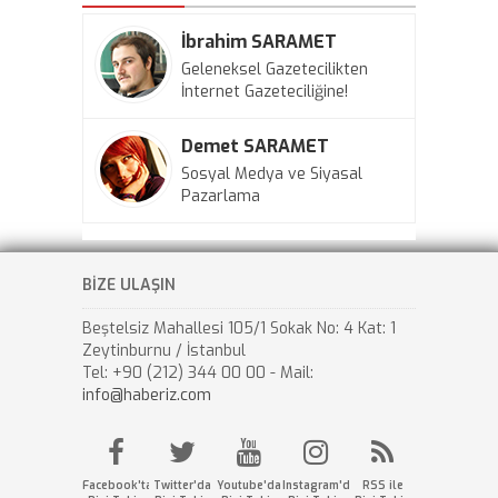
İbrahim SARAMET
Geleneksel Gazetecilikten
İnternet Gazeteciliğine!
Demet SARAMET
Sosyal Medya ve Siyasal
Pazarlama
BİZE ULAŞIN
Beştelsiz Mahallesi 105/1 Sokak No: 4 Kat: 1
Zeytinburnu / İstanbul
Tel: +90 (212) 344 00 00 - Mail:
info@haberiz.com
Facebook'ta
Twitter'da
Youtube'da
Instagram'da
RSS ile