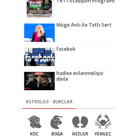
TRT1 Stadyum Programı
Müge Anlı ile Tatlı Sert
facebok
hadise evlenmeliyiz
dinle
ASTROLOJİ - BURÇLAR
KOÇ
BOĞA
İKİZLER
YENGEÇ