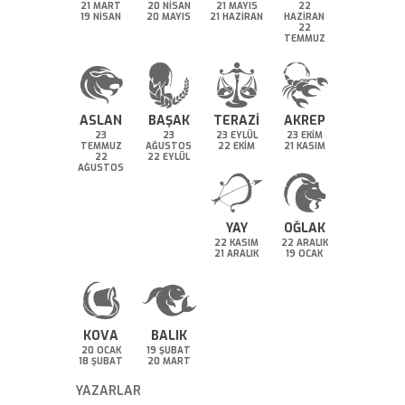
21 MART
20 NİSAN
21 MAYIS
22
19 NİSAN
20 MAYIS
21 HAZİRAN
HAZİRAN
22
TEMMUZ
ASLAN
BAŞAK
TERAZİ
AKREP
23
23
23 EYLÜL
23 EKİM
TEMMUZ
AĞUSTOS
22 EKİM
21 KASIM
22
22 EYLÜL
AĞUSTOS
YAY
OĞLAK
22 KASIM
22 ARALIK
21 ARALIK
19 OCAK
KOVA
BALIK
20 OCAK
19 ŞUBAT
18 ŞUBAT
20 MART
YAZARLAR