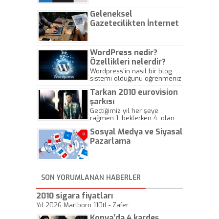
Geleneksel
Gazetecilikten İnternet
Gazeteciliğine!
WordPress nedir?
Özellikleri nelerdir?
Wordpress'in nasıl bir blog
sistemi olduğunu öğrenmeniz
için hazırlanmış bir yazıdır.
Tarkan 2010 eurovision
şarkısı
Geçtiğimiz yıl her şeye
rağmen 1. beklerken 4. olan
hadiseli Türkiye, sadece vücut
Sosyal Medya ve Siyasal
gösterisinin bu yarışmada
önemli olmadığını anlamıştır.
Pazarlama
Bu yıl Megastar Tarkan
geliyor, sahneye!
SON YORUMLANAN HABERLER
2010 sigara fiyatları
Yıl 2026 Marlboro 110tl - Zafer
Konya’da 4 kardeş