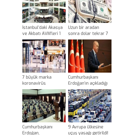
İstanbul’daki Akasya
Uzun bir aradan
ve Akbatı AVM’leri 1
sonra dolar tekrar 7
Haziran’da açılacak
liranın üstüne çıktı
7 büyük marka
Cumhurbaşkanı
koronavirüs
Erdoğan’ın açıkladığı
nedeniyle
tedbir paketiyle ilgili
mağazalarını
ekonomi dünyasından
açmama kararı aldı
ilk yorumlar geldi
Cumhurbaşkanı
9 Avrupa ülkesine
Erdoğan,
uçuş yasağı getirildi!