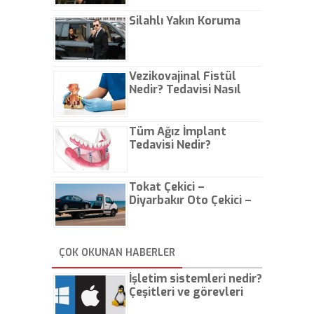
Çıkarın
Silahlı Yakın Koruma
Vezikovajinal Fistül
Nedir? Tedavisi Nasıl
Olur?
Tüm Ağız İmplant
Tedavisi Nedir?
Tokat Çekici –
Diyarbakır Oto Çekici –
İstanbul Oto Çekici
ÇOK OKUNAN HABERLER
İşletim sistemleri nedir?
Çeşitleri ve görevleri
nelerdir?