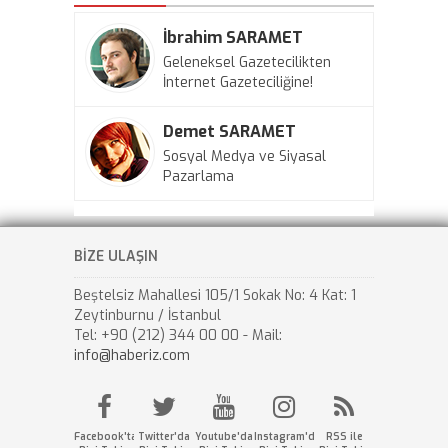
İbrahim SARAMET
Geleneksel Gazetecilikten
İnternet Gazeteciliğine!
Demet SARAMET
Sosyal Medya ve Siyasal
Pazarlama
BİZE ULAŞIN
Beştelsiz Mahallesi 105/1 Sokak No: 4 Kat: 1
Zeytinburnu / İstanbul
Tel: +90 (212) 344 00 00 - Mail:
info@haberiz.com
Facebook'ta
Twitter'da
Youtube'da
Instagram'da
RSS ile