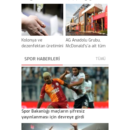
koronavirüse karşı
alınan 21 tedbiri
açıkladı
Kolonya ve
AG Anadolu Grubu,
dezenfektan üretimini
McDonald’s’a ait tüm
artırmak için etanol
haklarını sattı
karıştırma
SPOR HABERLERİ
TÜMÜ
zorunluluğu askıya
alındı
Spor Bakanlığı maçların şifresiz
yayınlanması için devreye girdi