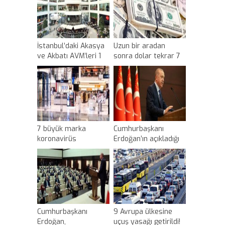
İstanbul’daki Akasya
Uzun bir aradan
ve Akbatı AVM’leri 1
sonra dolar tekrar 7
Haziran’da açılacak
liranın üstüne çıktı
7 büyük marka
Cumhurbaşkanı
koronavirüs
Erdoğan’ın açıkladığı
nedeniyle
tedbir paketiyle ilgili
mağazalarını
ekonomi dünyasından
açmama kararı aldı
ilk yorumlar geldi
Cumhurbaşkanı
9 Avrupa ülkesine
Erdoğan,
uçuş yasağı getirildi!