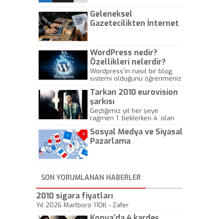
Geleneksel
Gazetecilikten İnternet
Gazeteciliğine!
WordPress nedir?
Özellikleri nelerdir?
Wordpress'in nasıl bir blog
sistemi olduğunu öğrenmeniz
için hazırlanmış bir yazıdır.
Tarkan 2010 eurovision
şarkısı
Geçtiğimiz yıl her şeye
rağmen 1. beklerken 4. olan
hadiseli Türkiye, sadece vücut
Sosyal Medya ve Siyasal
gösterisinin bu yarışmada
önemli olmadığını anlamıştır.
Pazarlama
Bu yıl Megastar Tarkan
geliyor, sahneye!
SON YORUMLANAN HABERLER
2010 sigara fiyatları
Yıl 2026 Marlboro 110tl - Zafer
Konya’da 4 kardeş