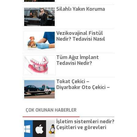
Çıkarın
Silahlı Yakın Koruma
Vezikovajinal Fistül
Nedir? Tedavisi Nasıl
Olur?
Tüm Ağız İmplant
Tedavisi Nedir?
Tokat Çekici –
Diyarbakır Oto Çekici –
İstanbul Oto Çekici
ÇOK OKUNAN HABERLER
İşletim sistemleri nedir?
Çeşitleri ve görevleri
nelerdir?