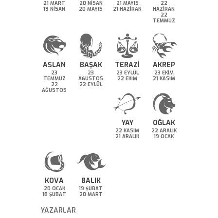
21 MART
20 NİSAN
21 MAYIS
22
19 NİSAN
20 MAYIS
21 HAZİRAN
HAZİRAN
22
TEMMUZ
ASLAN
BAŞAK
TERAZİ
AKREP
23
23
23 EYLÜL
23 EKİM
TEMMUZ
AĞUSTOS
22 EKİM
21 KASIM
22
22 EYLÜL
AĞUSTOS
YAY
OĞLAK
22 KASIM
22 ARALIK
21 ARALIK
19 OCAK
KOVA
BALIK
20 OCAK
19 ŞUBAT
18 ŞUBAT
20 MART
YAZARLAR