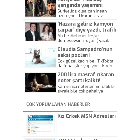
yangında yaşamını
yitirdi
Suriyelide olsa can insan
üzülüyor. - Umran Uraz
’Nazara geliriz kamyon
çarpar’ diye yazdı, trafik
kazasında öldü!
Ah be Mehmet keşke
demeseysiniz öyle :( yazık
canlara.... - Abdullah Kadir
Claudia Sampedro’nun
seksi pozları!
Çok güzel kadın be.. TikTok'ta
da fena işler yapıyor. - Kadri
Beylik
200 lira masraf çıkaran
noter şartı kalktı!
Kan emici noterler. En ufak bir
evrakı bile çok pahalıya
yapıyorlar. Allah ellerine
düşürmesin. Çok paranızı
ÇOK YORUMLANAN HABERLER
kaptırıyorsunuz. - Kayhan
Gezenti
Kız Erkek MSN Adresleri