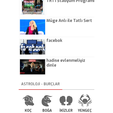
TRT1 Stadyum Programı
Müge Anlı ile Tatlı Sert
facebok
hadise evlenmeliyiz
dinle
ASTROLOJİ - BURÇLAR
KOÇ
BOĞA
İKİZLER
YENGEÇ